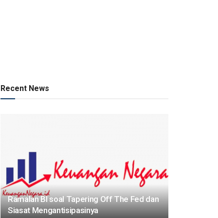
Recent News
Ramalan BI soal Tapering Off The Fed dan
Siasat Mengantisipasinya