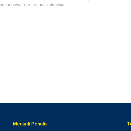
epeneur news from around Indonesia.
Menjadi Penulis
T