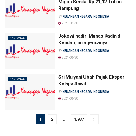
Migas Senilai Rp 21,12 Triliun
Rampung
BY
KEUANGAN NEGARA INDONESIA
2021-06-30
Jokowi hadiri Munas Kadin di
NASIONAL
Kendari, ini agendanya
BY
KEUANGAN NEGARA INDONESIA
2021-06-30
Sri Mulyani Ubah Pajak Ekspor
NASIONAL
Kelapa Sawit
BY
KEUANGAN NEGARA INDONESIA
2021-06-30
1
2
…
1,937