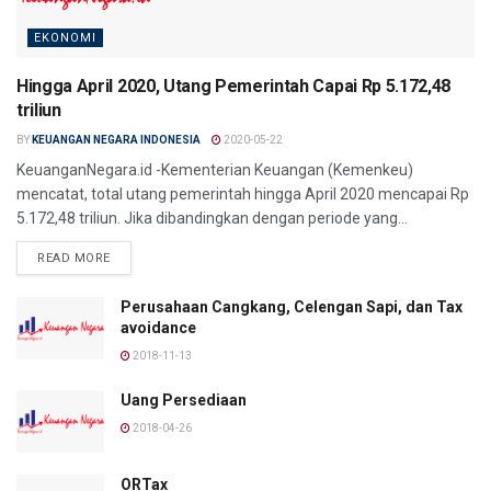
EKONOMI
Hingga April 2020, Utang Pemerintah Capai Rp 5.172,48
triliun
BY
KEUANGAN NEGARA INDONESIA
2020-05-22
KeuanganNegara.id -Kementerian Keuangan (Kemenkeu)
mencatat, total utang pemerintah hingga April 2020 mencapai Rp
5.172,48 triliun. Jika dibandingkan dengan periode yang...
DETAILS
READ MORE
Perusahaan Cangkang, Celengan Sapi, dan Tax
avoidance
2018-11-13
Uang Persediaan
2018-04-26
ORTax