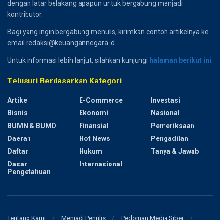
dengan latar belakang apapun untuk bergabung menjadi
kontributor.
Bagi yang ingin bergabung menulis, kirimkan contoh artikelnya ke
email redaksi@keuangannegara.id
Untuk informasi lebih lanjut, silahkan kunjungi
halaman berikut ini
.
Telusuri Berdasarkan Kategori
Artikel
E-Commerce
Investasi
Bisnis
Ekonomi
Nasional
BUMN & BUMD
Finansial
Pemeriksaan
Daerah
Hot News
Pengadilan
Daftar
Hukum
Tanya & Jawab
Dasar
Internasional
Pengetahuan
Tentang Kami
Menjadi Penulis
Pedoman Media Siber