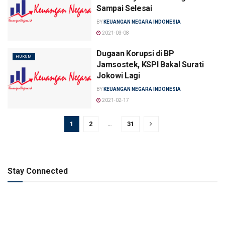
Sampai Selesai
BY
KEUANGAN NEGARA INDONESIA
2021-03-08
Dugaan Korupsi di BP
HUKUM
Jamsostek, KSPI Bakal Surati
Jokowi Lagi
BY
KEUANGAN NEGARA INDONESIA
2021-02-17
1
2
…
31
Stay Connected