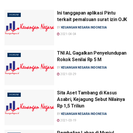
Ini tanggapan aplikasi Pintu
HUKUM
terkait pemalsuan surat izin OJK
BY
KEUANGAN NEGARA INDONESIA
2021-04-04
TNI AL Gagalkan Penyelundupan
HUKUM
Rokok Senilai Rp 5 M
BY
KEUANGAN NEGARA INDONESIA
2021-03-29
Sita Aset Tambang di Kasus
HUKUM
Asabri, Kejagung Sebut Nilainya
Rp 1,5 Triliun
BY
KEUANGAN NEGARA INDONESIA
2021-03-19
Pembelian Lahan di Munjul