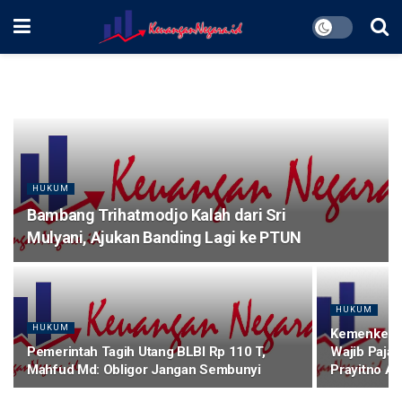
HUKUM
Bambang Trihatmodjo Kalah dari Sri
Mulyani, Ajukan Banding Lagi ke PTUN
HUKUM
HUKUM
Kemenkeu B
Pemerintah Tagih Utang BLBI Rp 110 T,
Wajib Pajak
Mahfud Md: Obligor Jangan Sembunyi
Prayitno Aji