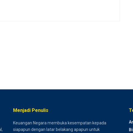
Menjadi Penulis
T
Ar
Keuangan Negara membuka kesempatan kepada
l,
siapapun dengan latar belakang apapun untuk
Bi