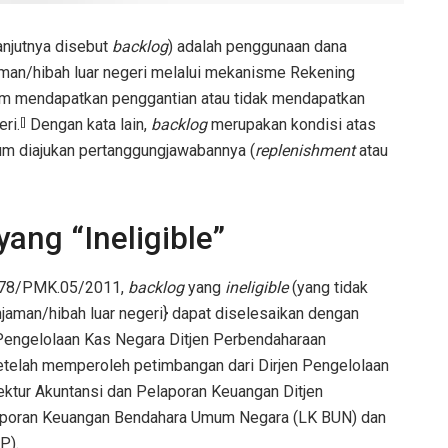
anjutnya disebut
backlog
) adalah penggunaan dana
aman/hibah luar negeri melalui mekanisme Rekening
um mendapatkan penggantian atau tidak mendapatkan
ri.
Dengan kata lain,
backlog
merupakan kondisi atas
[]
m diajukan pertanggungjawabannya (
replenishment
atau
ang “Ineligible”
r 78/PMK.05/2011,
backlog
yang
ineligible
(yang tidak
jaman/hibah luar negeri} dapat diselesaikan dengan
t Pengelolaan Kas Negara Ditjen Perbendaharaan
etelah memperoleh petimbangan dari Dirjen Pengelolaan
ektur Akuntansi dan Pelaporan Keuangan Ditjen
Laporan Keuangan Bendahara Umum Negara (LK BUN) dan
P).