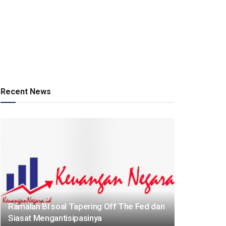
Recent News
Ramalan BI soal Tapering Off The Fed dan
Siasat Mengantisipasinya