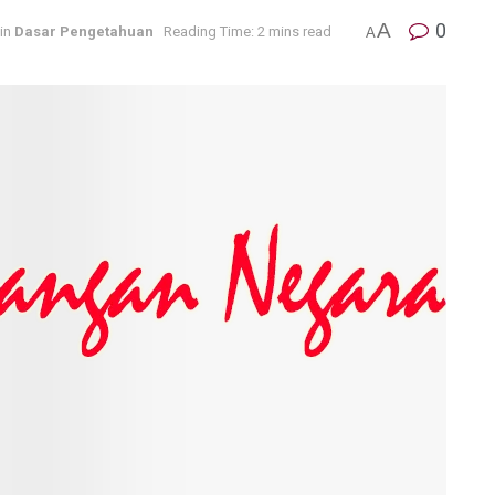
A
0
in
Dasar Pengetahuan
Reading Time: 2 mins read
A