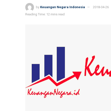
by
Keuangan Negara Indonesia
2018-04-26
Reading Time: 12 mins read