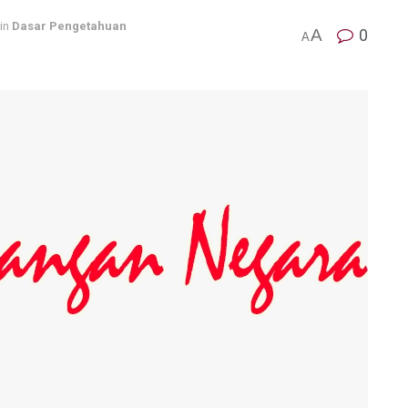
in
Dasar Pengetahuan
A
0
A