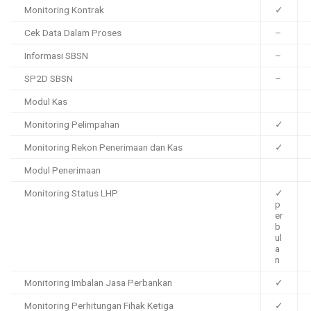
Monitoring Kontrak
✓
Cek Data Dalam Proses
–
Informasi SBSN
–
SP2D SBSN
–
Modul Kas
Monitoring Pelimpahan
✓
Monitoring Rekon Penerimaan dan Kas
✓
Modul Penerimaan
Monitoring Status LHP
✓
p
er
b
ul
a
n
Monitoring Imbalan Jasa Perbankan
✓
Monitoring Perhitungan Fihak Ketiga
✓