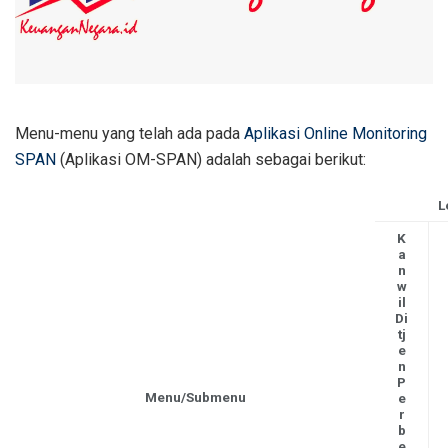
Menu-menu yang telah ada pada
Aplikasi Online Monitoring
SPAN
(Aplikasi OM-SPAN) adalah sebagai berikut:
L
K
a
n
w
il
Di
tj
e
n
P
Menu/Submenu
e
r
b
e