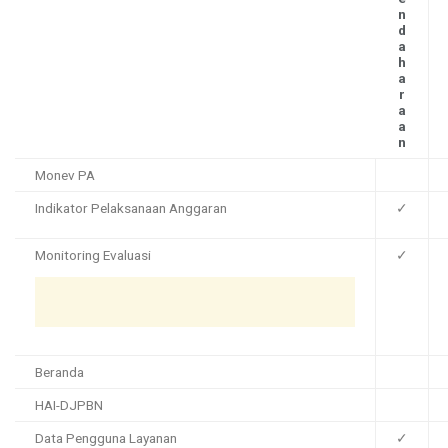
n
d
a
h
a
r
a
a
n
Monev PA
Indikator Pelaksanaan Anggaran
✓
Monitoring Evaluasi
✓
Beranda
HAI-DJPBN
Data Pengguna Layanan
✓