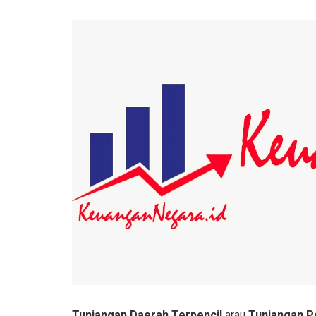
Tunjangan Daerah Terpencil
arau
Tunjangan P