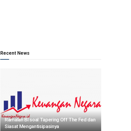
Recent News
Ramalan BI soal Tapering Off The Fed dan
Siasat Mengantisipasinya