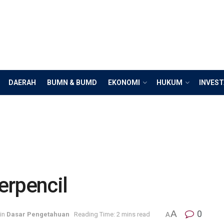
DAERAH
BUMN & BUMD
EKONOMI
HUKUM
INVEST
erpencil
A
0
in
Dasar Pengetahuan
Reading Time: 2 mins read
A