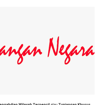
engabdian Wilayah Terpencil
atau
Tunjangan Khusus