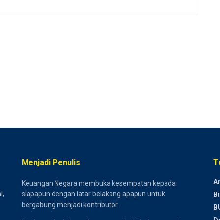
Menjadi Penulis
T
Ar
Keuangan Negara membuka kesempatan kepada
l,
siapapun dengan latar belakang apapun untuk
Bi
bergabung menjadi kontributor.
B
D