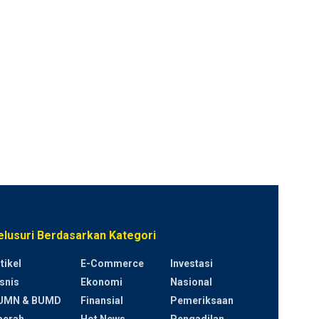
elusuri Berdasarkan Kategori
tikel
E-Commerce
Investasi
snis
Ekonomi
Nasional
UMN & BUMD
Finansial
Pemeriksaan
aerah
Hot News
Pengadilan