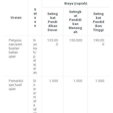
Biaya (rupiah)
S
Setingk
at
Seting
Seting
at
Uraian
u
kat
kat
Pendidi
a
Pendi
Pendid
kan
n
dikan
ikan
Meneng
Dasar
Tinggi
ah
Penyusu
N
135.00
150.000
190.00
nan/pem
as
0
0
buatan
ka
bahan
h/
ujian
p
el
aj
ar
an
Pemeriks
Si
1.500
1.500
1.500
aan hasil
s
ujian
w
a/
m
at
a
uji
an