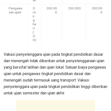
Pengawa
O
200.00
250.000
200.00
san ujian
ra
0
0
n
g
ha
ri
(
O
H)
Vakasi penyelenggara ujian pada tingkat pendidikan dasar
dan menengah tidak diberikan untuk penyelenggaraan ujian
yang bersifat latihan dan ujian lokal. Satuan biaya pengawas
ujian untuk pengawas tingkat pendidikan dasar dan
menengah sudah termasuk uang transport. Vakasi
penyelenggara ujian pada tingkat pendidikan tinggi diberikan
untuk ujian semester dan ujian akhir.