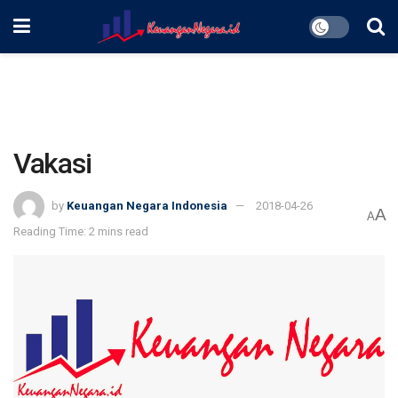
Vakasi
by
Keuangan Negara Indonesia
2018-04-26
A
A
Reading Time: 2 mins read