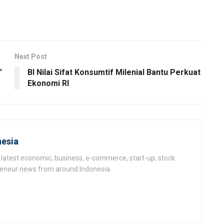
Next Post
’
BI Nilai Sifat Konsumtif Milenial Bantu Perkuat
Ekonomi RI
esia
latest economic, business, e-commerce, start-up, stock
epeneur news from around Indonesia.