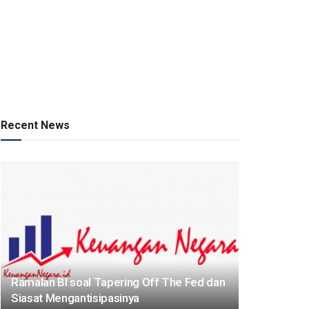
Recent News
Ramalan BI soal Tapering Off The Fed dan
Siasat Mengantisipasinya