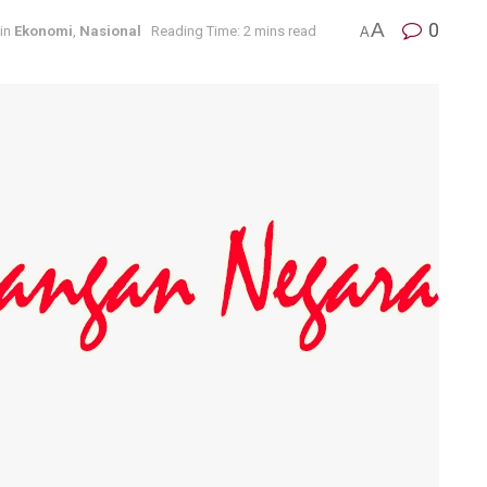
A
0
in
Ekonomi
,
Nasional
Reading Time: 2 mins read
A