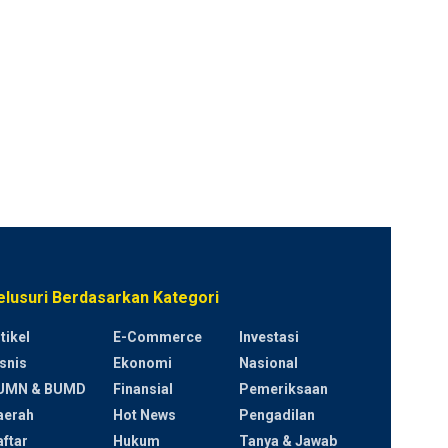
elusuri Berdasarkan Kategori
tikel
E-Commerce
Investasi
snis
Ekonomi
Nasional
UMN & BUMD
Finansial
Pemeriksaan
aerah
Hot News
Pengadilan
ftar
Hukum
Tanya & Jawab