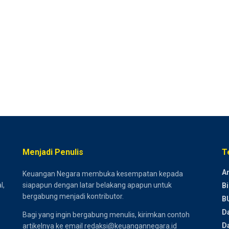
Menjadi Penulis
T
Ar
Keuangan Negara membuka kesempatan kepada
l,
siapapun dengan latar belakang apapun untuk
Bi
bergabung menjadi kontributor.
B
D
Bagi yang ingin bergabung menulis, kirimkan contoh
Da
artikelnya ke email redaksi@keuangannegara.id