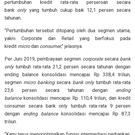
pertumbuhan kredit rata-rata perseroan secara
bank
only
yang tumbuh cukup baik 12,1 persen secara
tahunan.
“Pertumbuhan tersebut ditopang oleh dua segmen utama,
yakni Corporate dan Retail yang berfokus pada
kredit
micro
dan
consumer
,” jelasnya.
Per Juni 2019, pembiayaan segmen
corporate
secara
bank
only
tumbuh rata-rata 21,2 persen secara tahunan dengan
ending balance konsolidasi mencapai Rp 338,4 triliun,
segmen
micro banking
secara
bank only
tumbuh rata-rata
23,6 persen secara tahunan dengan
ending
balance
konsolidasi mencapai Rp 110,4 triliun, dan kredit
consumer secara bank only tumbuh rata-rata 9 persen
dengan
ending balance
konsolidasi mencapai Rp 87,3
triliun.
“Kami terus mengoptimalkan fungsi intermediasi perbankan,