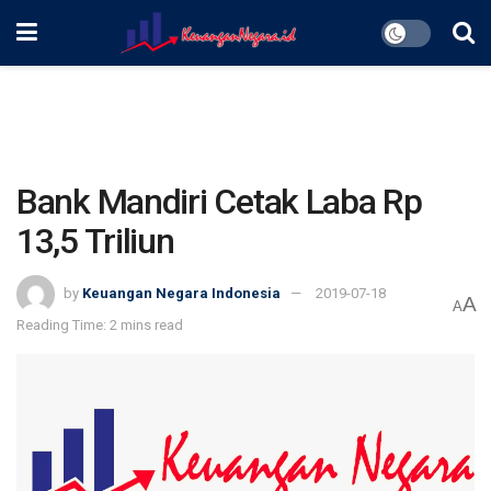
Bank Mandiri Cetak Laba Rp
13,5 Triliun
by
Keuangan Negara Indonesia
2019-07-18
A
A
Reading Time: 2 mins read