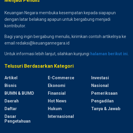
Menjadi Penulis
Keuangan Negara membuka kesempatan kepada siapapun
dengan latar belakang apapun untuk bergabung menjadi
kontributor.
Bagi yang ingin bergabung menulis, kirimkan contoh artikelnya ke
email redaksi@keuangannegara.id
Untuk informasi lebih lanjut, silahkan kunjungi
halaman berikut ini
.
Telusuri Berdasarkan Kategori
Artikel
E-Commerce
Investasi
Bisnis
Ekonomi
Nasional
BUMN & BUMD
Finansial
Pemeriksaan
Daerah
Hot News
Pengadilan
Daftar
Hukum
Tanya & Jawab
Dasar
Internasional
Pengetahuan