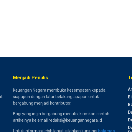
Menjadi Penulis
T
Ar
Keuangan Negara membuka kesempatan kepada
l,
siapapun dengan latar belakang apapun untuk
Bi
bergabung menjadi kontributor.
B
D
Bagi yang ingin bergabung menulis, kirimkan contoh
Da
artikelnya ke email redaksi@keuangannegara.id
D
Untuk informasi lebih lanjut, silahkan kunjungi
halaman