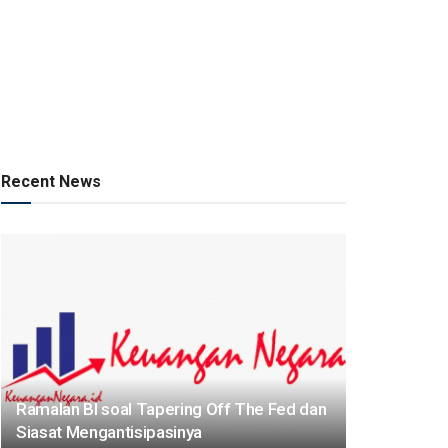
Recent News
Ramalan BI soal Tapering Off The Fed dan
Siasat Mengantisipasinya