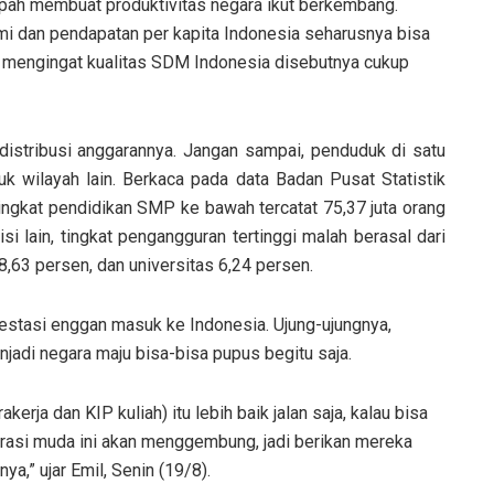
mpah membuat produktivitas negara ikut berkembang.
mi dan pendapatan per kapita Indonesia seharusnya bisa
ai, mengingat kualitas SDM Indonesia disebutnya cukup
distribusi anggarannya. Jangan sampai, penduduk di satu
k wilayah lain. Berkaca pada data Badan Pusat Statistik
tingkat pendidikan SMP ke bawah tercatat 75,37 juta orang
isi lain, tingkat pengangguran tertinggi malah berasal dari
,63 persen, dan universitas 6,24 persen.
vestasi enggan masuk ke Indonesia. Ujung-ujungnya,
njadi negara maju bisa-bisa pupus begitu saja.
erja dan KIP kuliah) itu lebih baik jalan saja, kalau bisa
nerasi muda ini akan menggembung, jadi berikan mereka
,” ujar Emil, Senin (19/8).