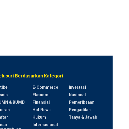
elusuri Berdasarkan Kategori
tikel
E-Commerce
Investasi
snis
Ekonomi
Nasional
UMN & BUMD
Finansial
Pemeriksaan
aerah
Hot News
Pengadilan
ftar
Hukum
Tanya & Jawab
asar
Internasional