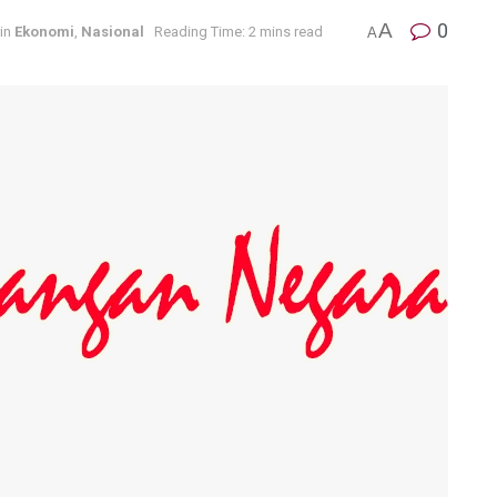
A
0
in
Ekonomi
,
Nasional
Reading Time: 2 mins read
A