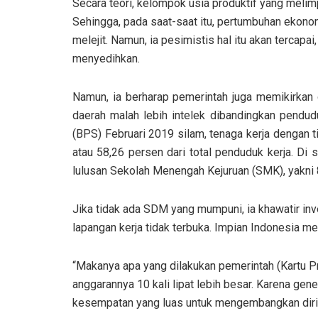
Secara teori, kelompok usia produktif yang meli
Sehingga, pada saat-saat itu, pertumbuhan ekono
melejit. Namun, ia pesimistis hal itu akan tercap
menyedihkan.
Namun, ia berharap pemerintah juga memikirkan 
daerah malah lebih intelek dibandingkan pendudu
(BPS) Februari 2019 silam, tenaga kerja dengan 
atau 58,26 persen dari total penduduk kerja. Di s
lulusan Sekolah Menengah Kejuruan (SMK), yakni 8
Jika tidak ada SDM yang mumpuni, ia khawatir in
lapangan kerja tidak terbuka. Impian Indonesia me
“Makanya apa yang dilakukan pemerintah (Kartu Prak
anggarannya 10 kali lipat lebih besar. Karena ge
kesempatan yang luas untuk mengembangkan dirinya