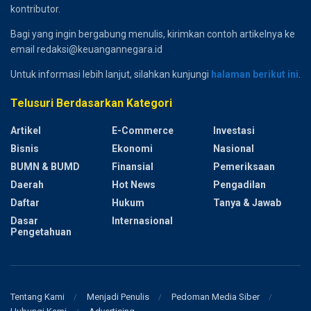
kontributor.
Bagi yang ingin bergabung menulis, kirimkan contoh artikelnya ke
email redaksi@keuangannegara.id
Untuk informasi lebih lanjut, silahkan kunjungi
halaman berikut ini
.
Telusuri Berdasarkan Kategori
Artikel
E-Commerce
Investasi
Bisnis
Ekonomi
Nasional
BUMN & BUMD
Finansial
Pemeriksaan
Daerah
Hot News
Pengadilan
Daftar
Hukum
Tanya & Jawab
Dasar
Internasional
Pengetahuan
Tentang Kami
Menjadi Penulis
Pedoman Media Siber