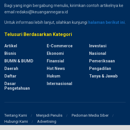
Bagi yang ingin bergabung menulis, kirimkan contoh artikelnya ke
email redaksi@keuangannegara.id
Untuk informasi lebih lanjut, silahkan kunjungi
halaman berikut ini
.
Telusuri Berdasarkan Kategori
Artikel
E-Commerce
Investasi
Bisnis
Ekonomi
Nasional
BUMN & BUMD
Finansial
Pemeriksaan
Daerah
Hot News
Pengadilan
Daftar
Hukum
Tanya & Jawab
Dasar
Internasional
Pengetahuan
Tentang Kami
Menjadi Penulis
Pedoman Media Siber
Hubungi Kami
Advertising