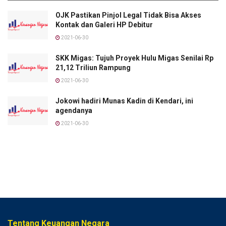
OJK Pastikan Pinjol Legal Tidak Bisa Akses
Kontak dan Galeri HP Debitur
2021-06-30
SKK Migas: Tujuh Proyek Hulu Migas Senilai Rp
21,12 Triliun Rampung
2021-06-30
Jokowi hadiri Munas Kadin di Kendari, ini
agendanya
2021-06-30
Tentang Keuangan Negara