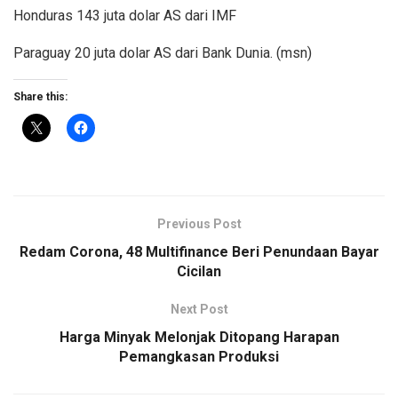
Honduras 143 juta dolar AS dari IMF
Paraguay 20 juta dolar AS dari Bank Dunia. (msn)
Share this:
Previous Post
Redam Corona, 48 Multifinance Beri Penundaan Bayar
Cicilan
Next Post
Harga Minyak Melonjak Ditopang Harapan
Pemangkasan Produksi