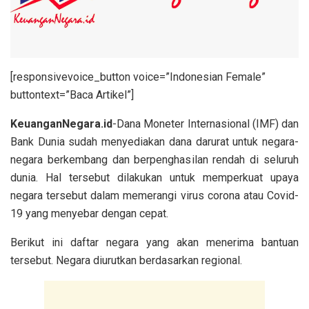
[responsivevoice_button voice=”Indonesian Female”
buttontext=”Baca Artikel”]
KeuanganNegara.id
-Dana Moneter Internasional (IMF) dan
Bank Dunia sudah menyediakan dana darurat untuk negara-
negara berkembang dan berpenghasilan rendah di seluruh
dunia. Hal tersebut dilakukan untuk memperkuat upaya
negara tersebut dalam memerangi virus corona atau Covid-
19 yang menyebar dengan cepat.
Berikut ini daftar negara yang akan menerima bantuan
tersebut. Negara diurutkan berdasarkan regional.