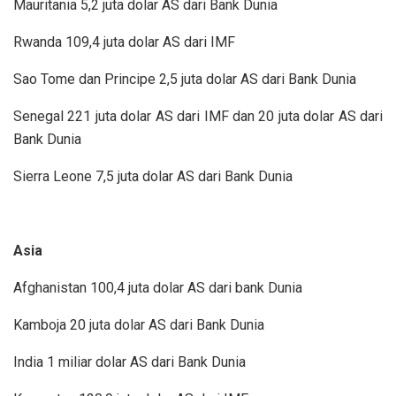
Mauritania 5,2 juta dolar AS dari Bank Dunia
Rwanda 109,4 juta dolar AS dari IMF
Sao Tome dan Principe 2,5 juta dolar AS dari Bank Dunia
Senegal 221 juta dolar AS dari IMF dan 20 juta dolar AS dari
Bank Dunia
Sierra Leone 7,5 juta dolar AS dari Bank Dunia
Asia
Afghanistan 100,4 juta dolar AS dari bank Dunia
Kamboja 20 juta dolar AS dari Bank Dunia
India 1 miliar dolar AS dari Bank Dunia