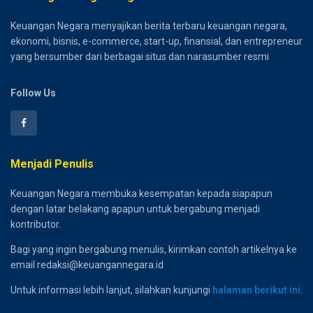
Keuangan Negara menyajikan berita terbaru keuangan negara,
ekonomi, bisnis, e-commerce, start-up, finansial, dan entrepreneur
yang bersumber dari berbagai situs dan narasumber resmi
Follow Us
Menjadi Penulis
Keuangan Negara membuka kesempatan kepada siapapun
dengan latar belakang apapun untuk bergabung menjadi
kontributor.
Bagi yang ingin bergabung menulis, kirimkan contoh artikelnya ke
email redaksi@keuangannegara.id
Untuk informasi lebih lanjut, silahkan kunjungi
halaman berikut ini
.