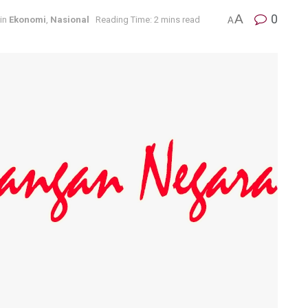
A
0
in
Ekonomi
,
Nasional
Reading Time: 2 mins read
A