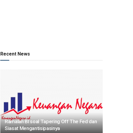
Recent News
Ramalan BI soal Tapering Off The Fed dan
Siasat Mengantisipasinya