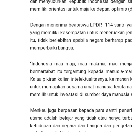
dan menyuburkan Republik Indonesia dengan sik
memiliki orientasi untuk maju ke depan, optimis 
Dengan menerima beasiswa LPDP, 114 santri yang
yang memiliki kesempatan untuk meneruskan jenj
itu, tidak berlebihan apabila negara berharap p
memperbaiki bangsa.
“Indonesia mau maju, mau makmur, mau menjadi
bermartabat itu tergantung kepada manusia-man
Kalau pikiran kalian intelektualitasnya, keimanan
untuk memajukan sesama umat manusia terutama di
memilih untuk investasi di sumber daya manusia se
Menkeu juga berpesan kepada para santri pene
utama adalah belajar yang tidak atau hanya terb
kehidupan dan negara dan bangsa dan pengetah