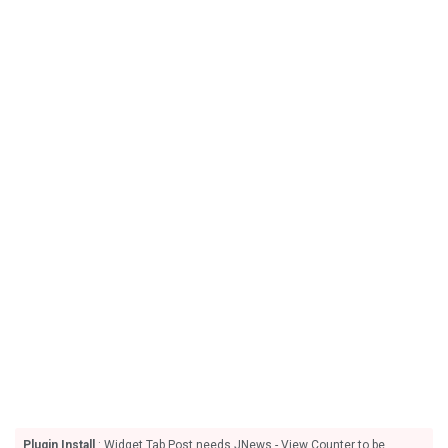
Plugin Install
: Widget Tab Post needs JNews - View Counter to be