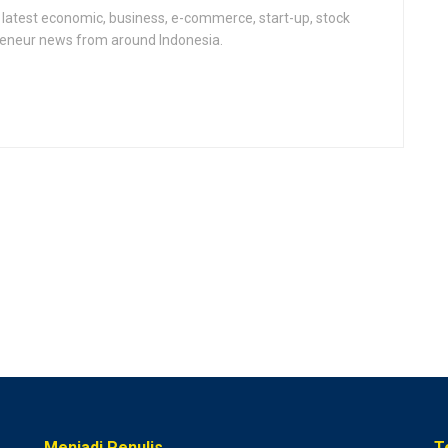
latest economic, business, e-commerce, start-up, stock
epeneur news from around Indonesia.
Menjadi Penulis
T