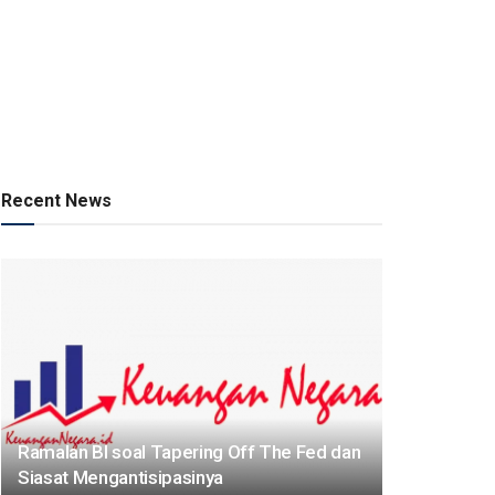
Recent News
Ramalan BI soal Tapering Off The Fed dan
Siasat Mengantisipasinya