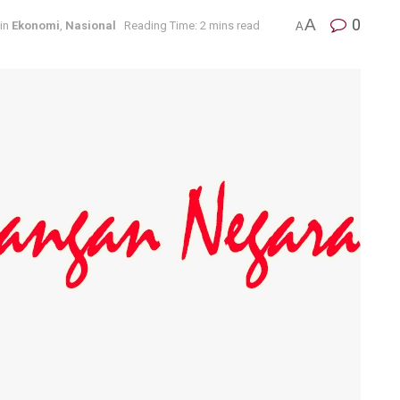
A
0
in
Ekonomi
,
Nasional
Reading Time: 2 mins read
A