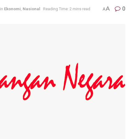
A
0
in
Ekonomi
,
Nasional
Reading Time: 2 mins read
A