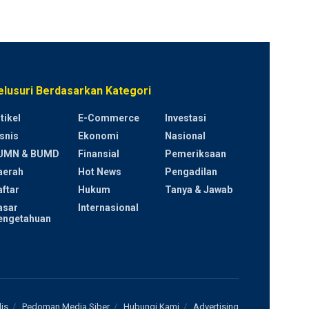
elusuri Berdasarkan Kategori
tikel
E-Commerce
Investasi
snis
Ekonomi
Nasional
UMN & BUMD
Finansial
Pemeriksaan
aerah
Hot News
Pengadilan
ftar
Hukum
Tanya & Jawab
asar
Internasional
engetahuan
is
Pedoman Media Siber
Hubungi Kami
Advertising