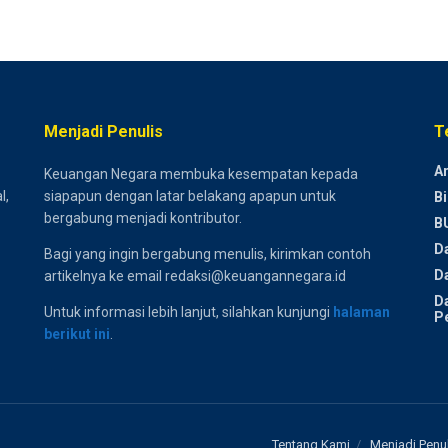
Menjadi Penulis
T
Ar
Keuangan Negara membuka kesempatan kepada
l,
siapapun dengan latar belakang apapun untuk
Bi
bergabung menjadi kontributor.
B
D
Bagi yang ingin bergabung menulis, kirimkan contoh
Da
artikelnya ke email redaksi@keuangannegara.id
D
Untuk informasi lebih lanjut, silahkan kunjungi
halaman
P
berikut ini
.
Tentang Kami
Menjadi Penul