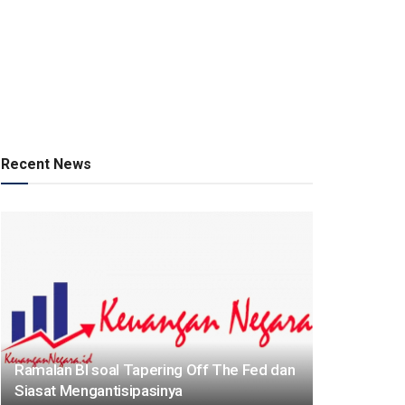
Recent News
Ramalan BI soal Tapering Off The Fed dan
Siasat Mengantisipasinya