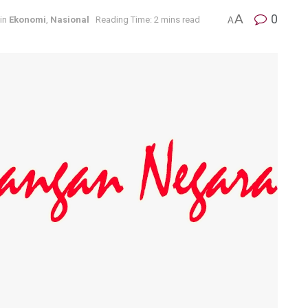
A
0
in
Ekonomi
,
Nasional
Reading Time: 2 mins read
A