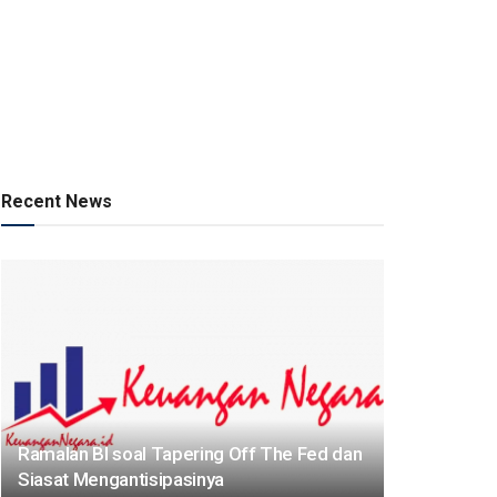
Recent News
Ramalan BI soal Tapering Off The Fed dan
Siasat Mengantisipasinya