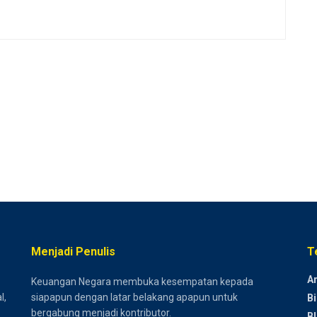
Menjadi Penulis
T
Ar
Keuangan Negara membuka kesempatan kepada
l,
siapapun dengan latar belakang apapun untuk
Bi
bergabung menjadi kontributor.
B