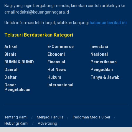
Bagi yang ingin bergabung menulis, kirimkan contoh artikelnya ke
email redaksi@keuangannegara.id
Untuk informasi lebih lanjut, silahkan kunjungi
halaman berikut ini
.
Telusuri Berdasarkan Kategori
Artikel
E-Commerce
Investasi
Bisnis
Ekonomi
Nasional
BUMN & BUMD
Finansial
Pemeriksaan
Daerah
Hot News
Pengadilan
Daftar
Hukum
Tanya & Jawab
Dasar
Internasional
Pengetahuan
Tentang Kami
Menjadi Penulis
Pedoman Media Siber
Hubungi Kami
Advertising