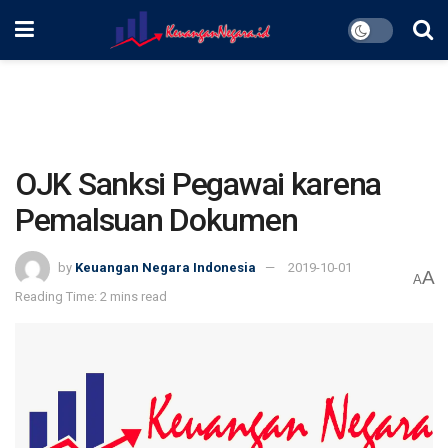
OJK Sanksi Pegawai karena
Pemalsuan Dokumen
by
Keuangan Negara Indonesia
2019-10-01
A
A
Reading Time: 2 mins read