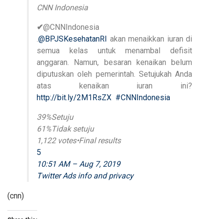
CNN Indonesia
✔
@CNNIndonesia
.
@
BPJSKesehatanRI
akan menaikkan iuran di
semua kelas untuk menambal defisit
anggaran. Namun, besaran kenaikan belum
diputuskan oleh pemerintah. Setujukah Anda
atas kenaikan iuran ini?
http://
bit.ly/2M1RsZX
#
CNNIndonesia
39%
Setuju
61%
Tidak setuju
1,122 votes
•
Final results
5
10:51 AM – Aug 7, 2019
Twitter Ads info and privacy
(cnn)