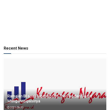
Recent News
Ramalan BI soal Tapering Off The Fed dan Siasat
Mengantisipasinya
2021-06-30