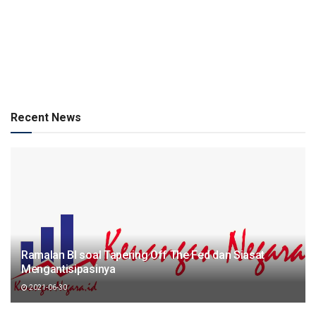
Recent News
Ramalan BI soal Tapering Off The Fed dan Siasat
Mengantisipasinya
2021-06-30