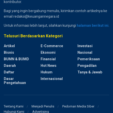
kontributor.
Bagi yang ingin bergabung menulis, kirimkan contoh artikelnya ke
email redaksi@keuangannegara.id
Untuk informasi lebih lanjut, silahkan kunjungi
halaman berikut ini
.
Telusuri Berdasarkan Kategori
Artikel
E-Commerce
Investasi
Bisnis
Ekonomi
Nasional
BUMN & BUMD
Finansial
Pemeriksaan
Daerah
Hot News
Pengadilan
Daftar
Hukum
Tanya & Jawab
Dasar
Internasional
Pengetahuan
Tentang Kami
Menjadi Penulis
Pedoman Media Siber
Hubungi Kami
Advertising