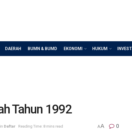
DAERAH
BUMN & BUMD
EKONOMI
HUKUM
INVEST
ah Tahun 1992
A
0
in
Daftar
Reading Time: 8 mins read
A