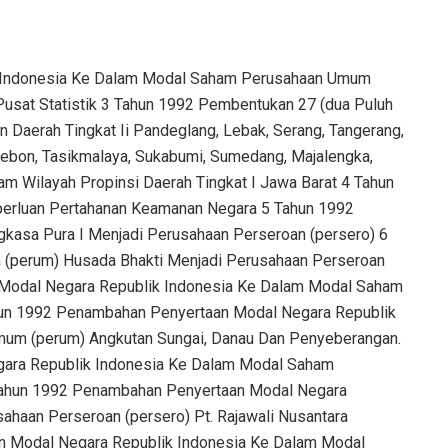
 I Timor Timur Menurut Undang-undang Pokok Agraria 35 Tahun 1992 Pembentukan 18 (delapan Belas) Kecamatan Di Wilayah Kabupaten-kabupaten Daerah Tingkat Ii Simalungun, Dairi, Tapanuli Selatan, Karo, Tapanuli Tengah, Nias, Langkat, Dan Di Wilayah Kotamadya Daerah Tingkat Ii Medan Dalam Wilayah Propinsi Daerah Tingkat I Sumatera Utara 36 Tahun 1992 Penambahan Penyertaan Modal Negara Republik Indonesia Ke Dalam Modal Saham Perusahaan Umum (perum) Listrik Negara 37 Tahun 1992 Penambahan Penyertaan Modal Negara Republik Indonesia Ke Dalam Modal Saham Perusahaan Perseroan (persero) Pt. Perushaan Penerbangan Garuda Indonesia 38 Tahun 1992 Tenaga Pendidikan 39 Tahun 1992 Peranserta Masyarakat Dalam Pendidikan Nasional 40 Tahun 1992 Penambahan Penyertaan Modal Negara Republik Indonesia Ke Dalam Modal Saham Perusahaan Perseroan (persero) Pt. Pelayaran Nasional Indonesia 41 Tahun 1992 Pembentukan Kecamatan Soibada Di Wilayah Kabupaten Daerah Tingkat Ii Manatuto Dalam Wilayah Propinsi Daerah Tingkat I Timor Timur 42 Tahun 1992 Pembentukan 6 (enam) Kecamatan Di Wilayah Kabupaten-kabupaten Daerah Tingkat Ii Batang Hari, Bungo Tebo, Tanjung Jabung, Dan Sarolangun Bangko Dalam Wilayah Propinsi Daerah Tingkat I Jambi 43 Tahun 1992 Penambahan Penyertaan Modal Negara Republik Indonesia Ke Dalam Modal Saham Perusahaan Perseroan (persero) Pt. Industri Pesawat Terbang Nusantara 44 Tahun 1992 Pembentukan 27 (dua Puluh Tujuh) Kecamatan Di Wilayah Kabupaten-kabupaten Daerah Tingkat Ii Lebak, Pandeglang, Ciamis, Sukabumi, Indramayu, Majalengka, Kuningan, Tasikmalaya, Bogor, Garut, Subang, Karawang, Bandung, Tangerang, Cianjur, Serang, Dan Di Wilayah Kotamadya Daerah Tingkat Ii Bogor Dalam Wilayah Propinsi Daerah Tingkat I Jawa Barat 45 Tahun 1992 Penyelenggaraan Otonomi Daerah Dengan Titik Berat Pada Daerah Tingkat Ii 46 Tahun 1992 Pembentukan 8 (delapan) Kecamatan Di Wilayah Kabupaten-kabupaten Daerah Tingkat Ii Kupang, Alor, Manggarai, Dan Sumba Timur Dalam Wilayah Propinsi Daerah Tingkat I Nusa Tenggara Timur 47 Tahun 1992 Penambahan Penyertaan Modal Negara Republik Indonesia Ke Dalam Modal Saham Perusahaan Perseroan (persero) Pt. Perhotelan Dan Perkantoran Indonesia 48 Tahun 1992 Penambahan Penyertaan Modal Negara Republik Indonesia Ke Dalam Modal Saham Perusahaan Perseroan (persero) Angkasa Pura I 49 Tahun 1992 Pemindahan Sisa Kredit Anggaran Pembangunan Tahun Anggaran 1991/1992 Ke Tahun Anggaran 1992/1993 50 Tahun 1992 Pembentukan Kecamatan Di Wilayah Kabupaten-kabupaten Daerah Tingkat Ii Purbalingga, Cilacap, Wonogiri, Jepara, Dan Kendal Serta Penataan Kecamatan Di Wilayah Kotamadya Daerah Tingkat Ii Semarang Dalam Wilayah Propinsi Daerah Tingkat I Nusa Jawa Tengah 51 Tahun 1992 Perubahan Peraturan Pemerintah Nomor 7 Tahun 1977 Tentang Peraturan Gaji Pegawai Negeri Sipil Sebagaimana Telah Diubah, Terakhir Dengan Peraturan Pemerintah Nomor 15 Tahun 1985 52 Tahun 1992 Perubahan Peraturan Pemerintah Nomor 9 Tahun 1980 Tentang Hak Keuangan/administratif Kepala Daerah/wakil Kepala Daerah Dan Bekas Kepala Daerah/bekas Wakil Kepala Daerah Serta Janda/dudanya Sebagaimana Telah Dua Kali Diubah, Terakhir Dengan Peraturan Pemerintah No 12 Th 1985 53 Tahun 1992 Perubahan Peraturan Pemerintah Nomor 10 Tahun 1980 Tentang Pemberian Tunjangan Kehormatan Kepada Bekas Anggota Komite Nasional Indonesia Pusat Dan Janda/dudanya Sebagaimana Telah Diubah, Terakhir Dengan Peraturan Pemerintah Nomor 13 Tahun 1985 54 Tahun 1992 Perubahan Peraturan Pemerintah Nomor 50 Tahun 1980 Tentang Hak Keuangan/administratif Menteri Negara Dan Bekas Menteri Negara Serta Janda/dudanya Sebagaimana Telah Diubah, Dengan Peraturan Pemerintah Nomor 9 Tahun 1985 55 Tahun 1992 Perubahan Peraturan Pemerintah Nomor 10 Tahun 1985 Tentang Gaji Pokok Pimpinan Lembaga Tertinggi/tinggi Negara Dan Anggota Lembaga Tinggi Negara Serta Uang Kehormatan Anggota Lembaga Tertinggi Negara 56 Tahun 1992 Perubahan Peraturan Pemerintah Nomor 11 Tahun 1985 Tentang Hak Keuangan/administratif Jaksa Agung, Panglima Angkatan Bersenjata, Dan Gubernur Bank Indonesia 57 Tahun 1992 Perubahan Peraturan Pemerintah Nomor 14 Tahun 1985 Tentang Pemberian Tunjangan Perintis Pergerakan Kebangsaan/kemerdekaan 58 Tahun 1992 Perubahan Peraturan Pemerintah Nomor 17 Tahun 1985 Tentang Penetapan Pensiun Pokok Bekas Pejabat Negara Dan Janda/dudanya 59 Tahun 1992 Pembentukan 10 (sepuluh) Kecamatan Di Wilayah Kabupaten-kabupaten Daerah Tingkat Ii Blitar, Jember, Bondowoso, Pamekasan, Situbondo, Dan Di Wilayah Kotamadya Daerah Tingkat Ii Surabaya Dalam Wilayah Propinsi Daerah Tingkat I Nusa Jawa Timur 60 Tahun 1992 Obligasi Perusahaan Umum (perum) Listrik Negara 61 Tahun 1992 Pajak Penghasilan Perusahaan Reksa Dana 62 Tahun 1992 Sektor-sektor Usaha Perusahaan Pasangan Pasangan Usaha Dari Perusahaan Modal Ventura Dalam Pelaksanaan Undang-undang Nomor 7 Tahun 1983 Tentang Pajak Penghasilan Sebagaimana Telah Diubah Dengan Undang-undang Nomor 7 Tahun 1991 63 Tahun 1992 Pengertian Daerah Terpencil Dan Jenis Imbalan Dalam Bentuk Natura Dan/atau Kenikmatan Dalam Pelaksanaan Undang-undang Nomor 7 Tahun 1983 Tentang Pajak Penghasilan