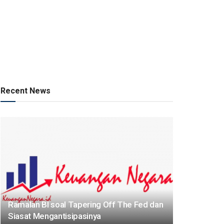
Recent News
Ramalan BI soal Tapering Off The Fed dan
Siasat Mengantisipasinya