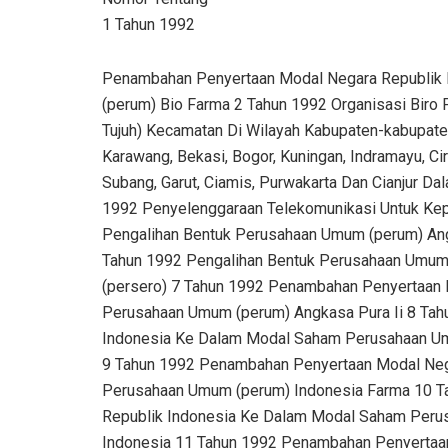
1 Tahun 1992
Penambahan Penyertaan Modal Negara Republik Indonesia Ke Dalam Modal Saham Perusahaan Umum (perum) Bio Farma 2 Tahun 1992 Organisasi Biro Pusat Statistik 3 Tahun 1992 Pembentukan 27 (dua Puluh Tujuh) Kecamatan Di Wilayah Kabupaten-kabupaten Daerah Tingkat Ii Pandeglang, Lebak, Serang, Tangerang, Karawang, Bekasi, Bogor, Kuningan, Indramayu, Cirebon, Tasikmalaya, Sukabumi, Sumedang, Majalengka, Subang, Garut, Ciamis, Purwakarta Dan Cianjur Dalam Wilayah Propinsi Daerah Tingkat I Jawa Barat 4 Tahun 1992 Penyelenggaraan Telekomunikasi Untuk Keperluan Pertahanan Keamanan Negara 5 Tahun 1992 Pengalihan Bentuk Perusahaan Umum (perum) Angkasa Pura I Menjadi Perusahaan Perseroan (persero) 6 Tahun 1992 Pengalihan Bentuk Perusahaan Umum (perum) Husada Bhakti Menjadi Perusahaan Perseroan (persero) 7 Tahun 1992 Penambahan Penyertaan Modal Negara Republik Indonesia Ke Dalam Modal Saham Perusahaan Umum (perum) Angkasa Pura Ii 8 Tahun 1992 Penambahan Penyertaan Modal Negara Republik Indonesia Ke Dalam Modal Saham Perusahaan Umum (perum) Angkutan Sungai, Danau Dan Penyeberangan. 9 Tahun 1992 Penambahan Penyertaan Modal Negara Republik Indonesia Ke Dalam Modal Saham Perusahaan Umum (perum) Indonesia Farma 10 Tahun 1992 Penambahan Penyertaan Modal Negara Republik Indonesia Ke Dalam Modal Saham Perusahaan Perseroan (persero) Pt. Rajawali Nusantara Indonesia 11 Tahun 1992 Penambahan Penyertaan Modal Negara Republik Indonesia Ke Dalam Modal Saham Perusahaan Perseroan (persero) Pt. Pelayaran Bahtera Adhiguna 12 Tahun 1992 Penambahan Penyertaan Modal Negara Republik Indonesia Ke Dalam Modal Saham Perusahaan Umum (perum) Gas Negara (pgn) 13 Tahun 1992 Penggabungan Perusahaan Perseroan (persero) Pt. Dok Dan Galangan Kapal Nusantara Ke Dalam Perusahaan Perseroan (persero) Pt. Dok Dan Perkapalan Kodja Bahari 14 Tahun 1992 Pengalihan Bentuk Perusahaan Umum (perum) Angkasa Pura Ii Menjadi Perusahaan Perseroan (persero) 15 Tahun 1992 Pengalihan Bentuk Perusahaan Umum (perum) Angkutan Sungai, Danau Dan Penyeberangan Menjadi Perusahaan Perseroan (persero). 16 Tahun 1992 Pembentukan 10 (sepuluh) Kecamatan Di Wilayah Kabupaten-kabupaten Daerah Tingkat Ii Pati, Blora, Temanggung, Purbalingga, Grobogan, Brebes, Wonogiri, Dan Cilacap Dalam Wilayah Propinsi Daerah Tingkat I Jawa Tengah 17 Tahun 1992 Persyaratan Pemilikan Saham Dalam Perusahaan Penanaman Modal Asing 18 Tahun 1992 Perubahan Nama Ibukota Kabupaten Daerah Tingkat Ii Klungkung 19 Tahun 1992 Penyesuaian Bentuk Hukum Bank Negara Indonesia 1946 Menjadi Perusahaan Perseroan (persero) 20 Tahun 1992 Penyesuaian Bentuk Hukum Bank Dagang Negara Menjadi Perusahaan Perseroan (persero) 21 Tahun 1992 Penyesuaian Bentuk Hukum Bank Rakyat Indonesia Menjadi Perusahaan Perseroan (persero) 22 Tahun 1992 Penyesuaian Bentuk Hukum Bank Ekspor Impor Indonesia Menjadi Perusahaan Perseroan (persero) 23 Tahun 1992 Penyesuaian Bentuk Hukum Bank Bumi Daya Menjadi Perusahaan Perseroan (persero) 24 Tahun 1992 Penyesuaian Bentuk Hukum Bank Tabungan Negara Menjadi Perusahaan Perseroan (persero) 25 Tahun 1992 Penyesuaian Bentuk Hukum Bank Pembangunan Indonesia Menjadi Perusahaan Perseroan (persero) 26 Tahun 1992 Pembentukan 18 (delapan Belas) Kecamatan Di Wilayah Kabupaten-kabupaten Daerah Tingkat Ii Blitar, Lumajang, Situbondo, Lamongan, Probolinggo, Malang, Bojonegoro, Dan Kotamadya Daerah Tingkat Ii Surabaya Dalam Wilayah Propinsi Daerah Tingkat I Jawa Timur 27 Tahun 1992 Penambahan Penyertaan Modal Negara Republik Indonesia Ke Dalam Modal Saham Perusahaan Perseroan (persero) Pt. Rajawali Nusantara Indonesia 28 Tahun 1992 Pembentukan 8 (delapan) Kecamatan Di Wilayah Kabupaten-kabupaten Daerah Tingkat Ii Sinjai, Soppeng, Gowa, Maros, Dan Kotamadya Daerah Tingkat Ii Ujung Pandang Dalam Wilayah Propinsi Daerah Tingkat I Sulawesi Selatan 29 Tahun 1992 Pembentukan 8 (delapan) Kecamatan Di Wilayah Kabupaten-kabupaten Daerah Tingkat Ii Timor Tengah Selatan, Timor Tengah Utara, Belu, Ende, Ngada, Sikka, Dan Sumba Barat Dalam Wilayah Propinsi Daerah Tingkat I Nusa Tenggara Timur 30 Tahun 1992 Penambahan Penyertaan Modal Negara Republik Indonesia Ke Dalam Modal Saham Perusahaan Perseroan (persero) Pt. Brantas Abipraya 31 Tahun 1992 Penambahan Penyertaan Modal Negara Republik Indonesia Ke Dalam Modal Saham Perusahaan Umum (perum) Pengangkutan Penumpang Jakarta (ppd) 32 Tahun 1992 Penambahan Penyertaan Modal Negara Republik Indonesia Ke Dalam Modal Saham Perusahaan Umum (perum) Damri 33 Tahun 1992 Penambahan Penyertaan Modal Negara Republik Indonesia Ke Dalam Modal Saham Perusahaan Perseroan (persero) Pt. Barata Indonesia 34 Tahun 1992 Penundaan Berlakunya Ketentuan Pasal 5 Ayat (1) Peraturan Pemerintah Nomor 18 Tahun 1991 Tentang Ketentuan Konversi Hak Atas Tanah Di Propinsi Daerah Tingkat