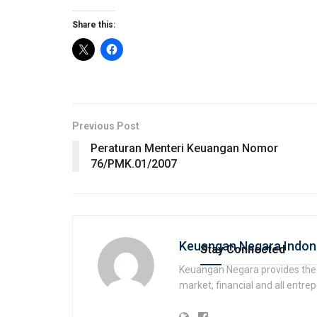
Share this:
Previous Post
Peraturan Menteri Keuangan Nomor
76/PMK.01/2007
Keuangan Negara Indon
Stay Connected
Keuangan Negara provides the 
market, financial and all entr