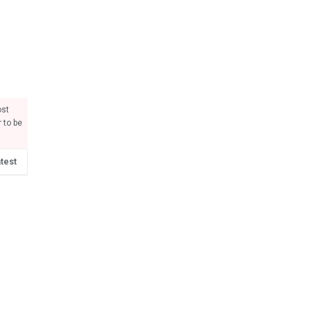
ost
 to be
test