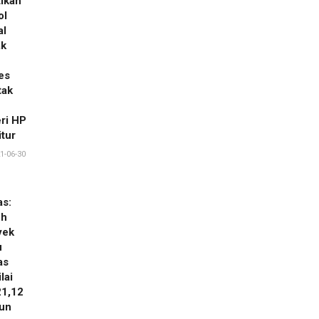
ikan
ol
al
ak
es
tak
ri HP
tur
1-06-30
as:
uh
yek
u
as
lai
21,12
iun