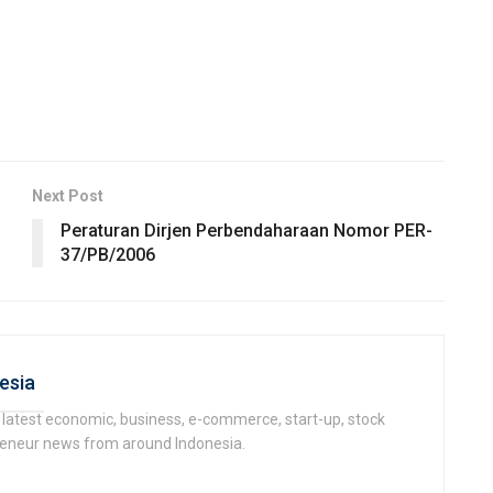
Next Post
Peraturan Dirjen Perbendaharaan Nomor PER-
37/PB/2006
esia
latest economic, business, e-commerce, start-up, stock
epeneur news from around Indonesia.