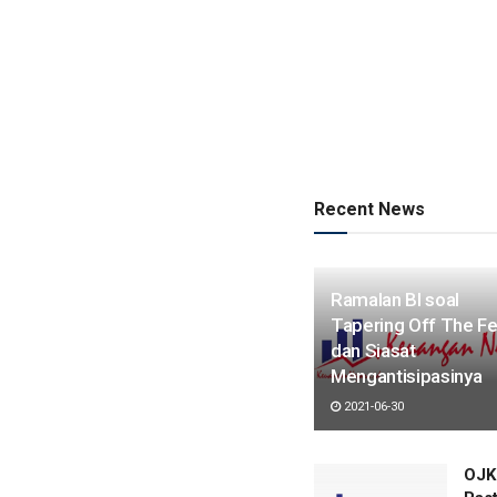
Recent News
Ramalan BI soal
Tapering Off The F
dan Siasat
Mengantisipasinya
2021-06-30
OJK