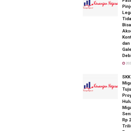
Past
Pinj
Leg
Tid
Bisa
Aks
Kon
dan
Gale
Debi
202
SKK
Mig
Tuj
Pro
Hul
Mig
Seni
Rp 
Tril