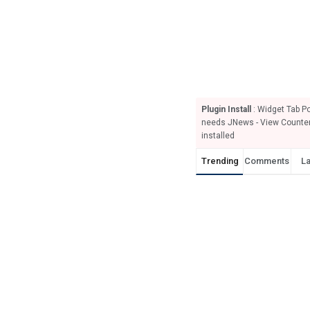
Plugin Install
: Widget Tab P
needs JNews - View Counter
installed
Trending
Comments
La