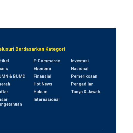
elusuri Berdasarkan Kategori
tikel
E-Commerce
Investasi
snis
Ekonomi
Nasional
UMN & BUMD
Finansial
Pemeriksaan
aerah
Hot News
Pengadilan
ftar
Hukum
Tanya & Jawab
asar
Internasional
engetahuan