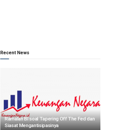
Recent News
Ramalan BI soal Tapering Off The Fed dan
Siasat Mengantisipasinya