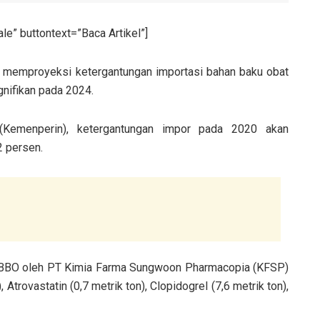
e” buttontext=”Baca Artikel”]
n memproyeksi ketergantungan importasi bahan baku obat
gnifikan pada 2024.
 (Kemenperin), ketergantungan impor pada 2020 akan
2 persen.
a BBO oleh PT Kimia Farma Sungwoon Pharmacopia (KFSP)
, Atrovastatin (0,7 metrik ton), Clopidogrel (7,6 metrik ton),