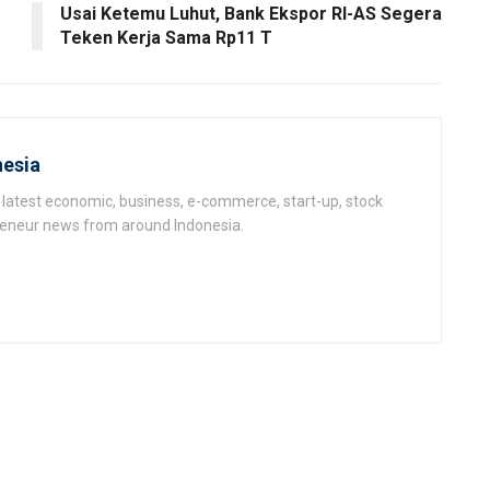
Usai Ketemu Luhut, Bank Ekspor RI-AS Segera
Teken Kerja Sama Rp11 T
esia
latest economic, business, e-commerce, start-up, stock
epeneur news from around Indonesia.