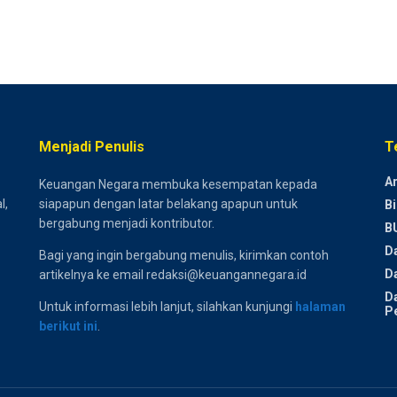
Menjadi Penulis
T
Ar
Keuangan Negara membuka kesempatan kepada
l,
siapapun dengan latar belakang apapun untuk
Bi
bergabung menjadi kontributor.
B
D
Bagi yang ingin bergabung menulis, kirimkan contoh
Da
artikelnya ke email redaksi@keuangannegara.id
D
Untuk informasi lebih lanjut, silahkan kunjungi
halaman
P
berikut ini
.