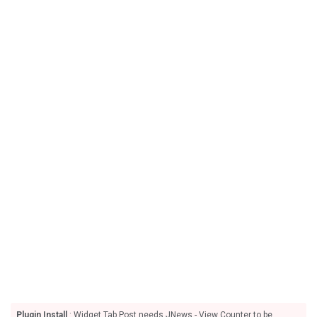
Plugin Install
: Widget Tab Post needs JNews - View Counter to be