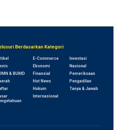
elusuri Berdasarkan Kategori
tikel
E-Commerce
Investasi
snis
Ekonomi
Nasional
UMN & BUMD
Finansial
Pemeriksaan
aerah
Hot News
Pengadilan
ftar
Hukum
Tanya & Jawab
asar
Internasional
engetahuan