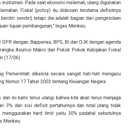
h instrumen. Pada saat ekonomi melemah, utang digunakan
emahan. Fiskal (policy) itu didesain terutama defisitnya
berdiri sendiri) tetapi dia adalah bagian dari pengelolaan
juan-tujuan pembangunan,” tegas Menkeu.
XI DPR dengan, Bappenas, BPS, BI dan OJK dengan agenda
rangka Asumsi Makro dan Pokok Pokok Kebijakan Fiskal
n (17/06).
g Pemerintah dikelola secara sangat hati-hati mengacu
ng Nomor 17 Tahun 2003 tentang Keuangan Negara.
dan ini kami terus ulangi bahwa kita akan terus menjaga
i 3% dari sisi defisit pertahunnya dan total utang tidak
a menggunakan hard limit yaitu 30% padahal sebetulnya
s Menkeu.