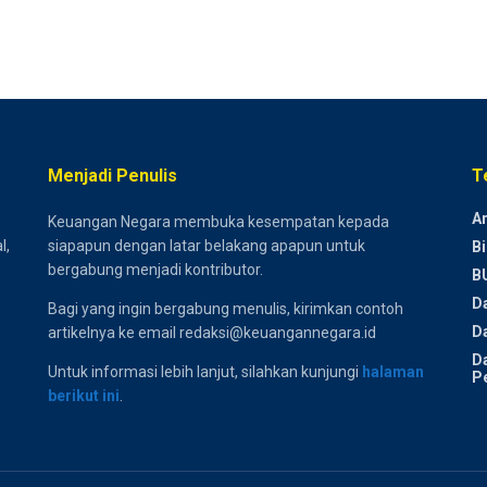
Menjadi Penulis
T
Ar
Keuangan Negara membuka kesempatan kepada
l,
siapapun dengan latar belakang apapun untuk
Bi
bergabung menjadi kontributor.
B
D
Bagi yang ingin bergabung menulis, kirimkan contoh
Da
artikelnya ke email redaksi@keuangannegara.id
D
Untuk informasi lebih lanjut, silahkan kunjungi
halaman
P
berikut ini
.