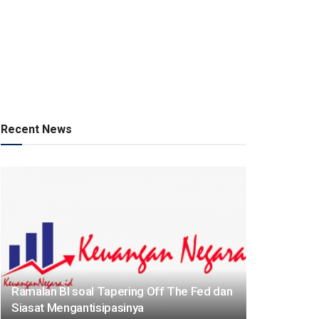
Recent News
Ramalan BI soal Tapering Off The Fed dan
Siasat Mengantisipasinya