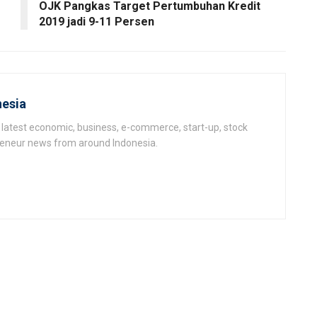
OJK Pangkas Target Pertumbuhan Kredit
2019 jadi 9-11 Persen
esia
latest economic, business, e-commerce, start-up, stock
epeneur news from around Indonesia.