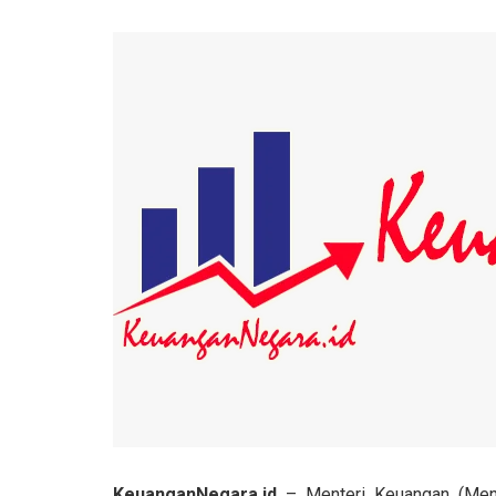
KeuanganNegara.id
– Menteri Keuangan (Menk