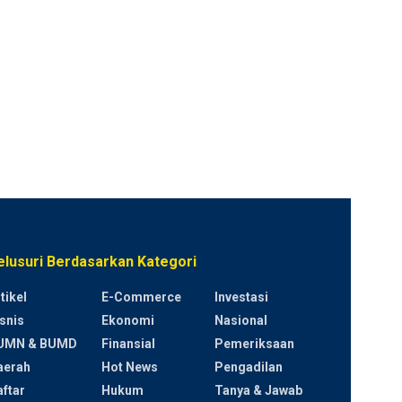
elusuri Berdasarkan Kategori
tikel
E-Commerce
Investasi
snis
Ekonomi
Nasional
UMN & BUMD
Finansial
Pemeriksaan
aerah
Hot News
Pengadilan
ftar
Hukum
Tanya & Jawab