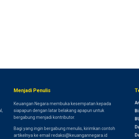
Menjadi Penulis
T
Ar
Keuangan Negara membuka kesempatan kepada
l,
siapapun dengan latar belakang apapun untuk
Bi
bergabung menjadi kontributor.
B
D
Bagi yang ingin bergabung menulis, kirimkan contoh
Da
artikelnya ke email redaksi@keuangannegara.id