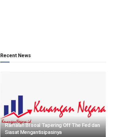
Recent News
Ramalan BI soal Tapering Off The Fed dan
Siasat Mengantisipasinya