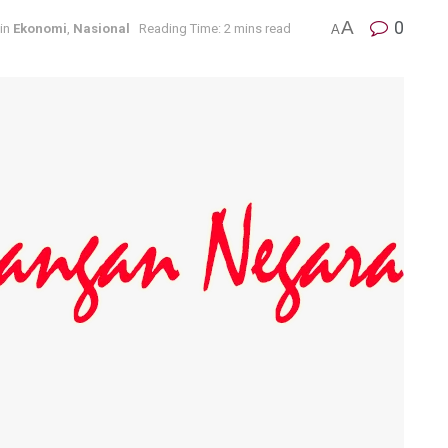
A
0
in
Ekonomi
,
Nasional
Reading Time: 2 mins read
A