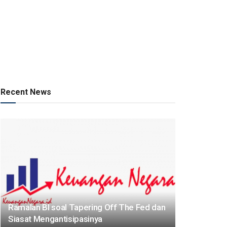
Recent News
Ramalan BI soal Tapering Off The Fed dan
Siasat Mengantisipasinya