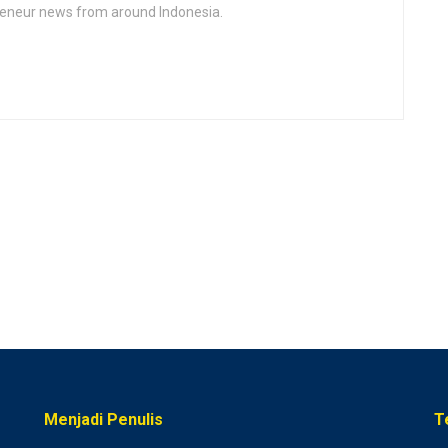
epeneur news from around Indonesia.
Menjadi Penulis
T