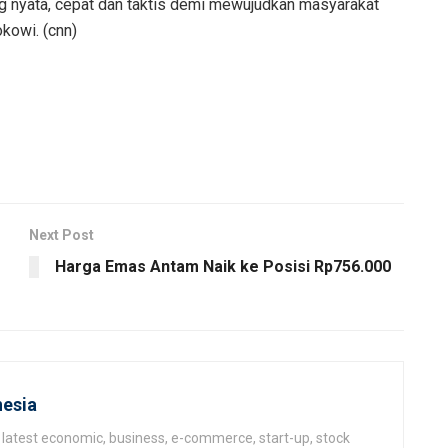
 nyata, cepat dan taktis demi mewujudkan masyarakat
okowi. (cnn)
Next Post
Harga Emas Antam Naik ke Posisi Rp756.000
esia
latest economic, business, e-commerce, start-up, stock