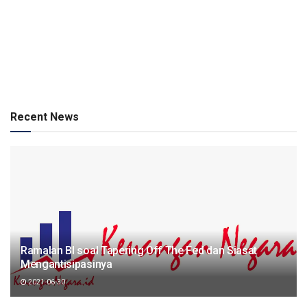
Recent News
Ramalan BI soal Tapering Off The Fed dan Siasat
Mengantisipasinya
2021-06-30