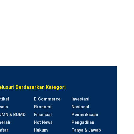
elusuri Berdasarkan Kategori
tikel
E-Commerce
Investasi
snis
Ekonomi
Nasional
UMN & BUMD
Finansial
Pemeriksaan
aerah
Hot News
Pengadilan
ftar
Hukum
Tanya & Jawab