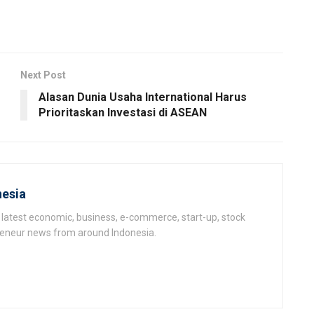
Next Post
Alasan Dunia Usaha International Harus
Prioritaskan Investasi di ASEAN
esia
latest economic, business, e-commerce, start-up, stock
epeneur news from around Indonesia.