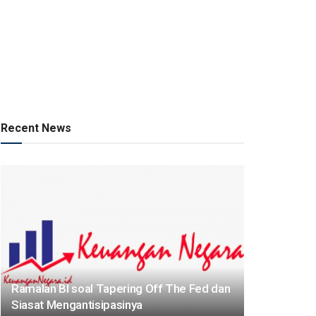
Recent News
Ramalan BI soal Tapering Off The Fed dan
Siasat Mengantisipasinya