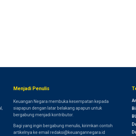
Menjadi Penulis
T
Ar
Keuangan Negara membuka kesempatan kepada
l,
siapapun dengan latar belakang apapun untuk
Bi
bergabung menjadi kontributor.
B
D
Bagi yang ingin bergabung menulis, kirimkan contoh
Da
artikelnya ke email redaksi@keuangannegara.id