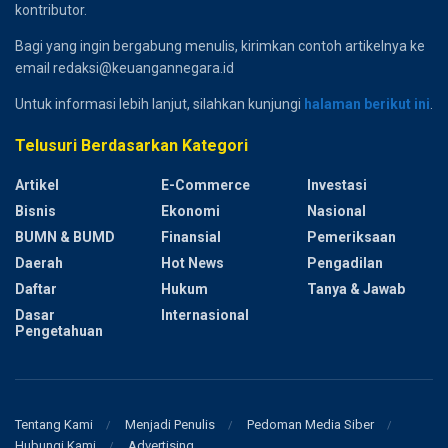
kontributor.
Bagi yang ingin bergabung menulis, kirimkan contoh artikelnya ke
email redaksi@keuangannegara.id
Untuk informasi lebih lanjut, silahkan kunjungi
halaman berikut ini
.
Telusuri Berdasarkan Kategori
Artikel
E-Commerce
Investasi
Bisnis
Ekonomi
Nasional
BUMN & BUMD
Finansial
Pemeriksaan
Daerah
Hot News
Pengadilan
Daftar
Hukum
Tanya & Jawab
Dasar
Internasional
Pengetahuan
Tentang Kami
Menjadi Penulis
Pedoman Media Siber
Hubungi Kami
Advertising