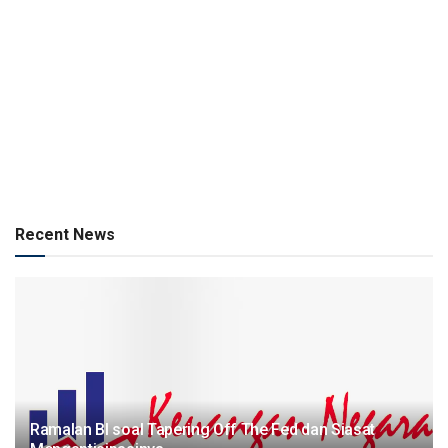
Recent News
Ramalan BI soal Tapering Off The Fed dan Siasat