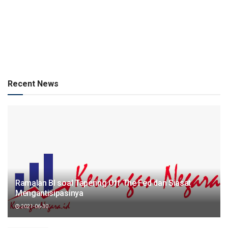
Recent News
Ramalan BI soal Tapering Off The Fed dan Siasat
Mengantisipasinya
2021-06-30