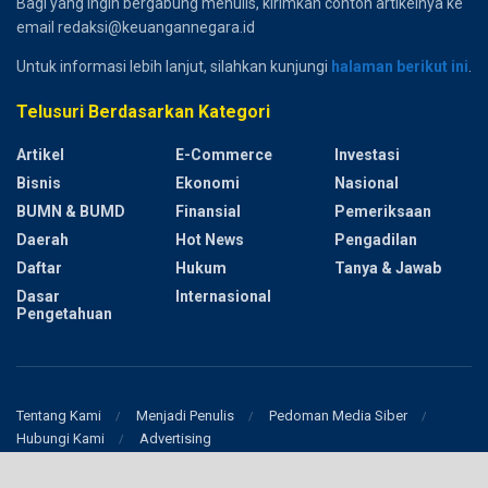
Bagi yang ingin bergabung menulis, kirimkan contoh artikelnya ke
email redaksi@keuangannegara.id
Untuk informasi lebih lanjut, silahkan kunjungi
halaman berikut ini
.
Telusuri Berdasarkan Kategori
Artikel
E-Commerce
Investasi
Bisnis
Ekonomi
Nasional
BUMN & BUMD
Finansial
Pemeriksaan
Daerah
Hot News
Pengadilan
Daftar
Hukum
Tanya & Jawab
Dasar
Internasional
Pengetahuan
Tentang Kami
Menjadi Penulis
Pedoman Media Siber
Hubungi Kami
Advertising
© 2017
Keuangan Negara