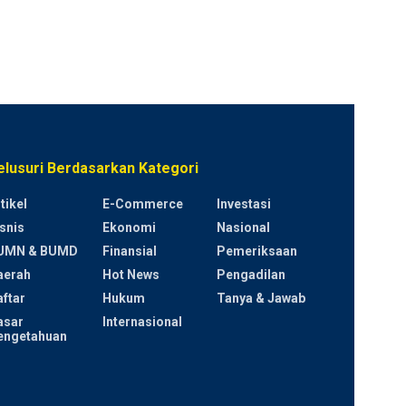
elusuri Berdasarkan Kategori
tikel
E-Commerce
Investasi
snis
Ekonomi
Nasional
UMN & BUMD
Finansial
Pemeriksaan
aerah
Hot News
Pengadilan
ftar
Hukum
Tanya & Jawab
asar
Internasional
engetahuan