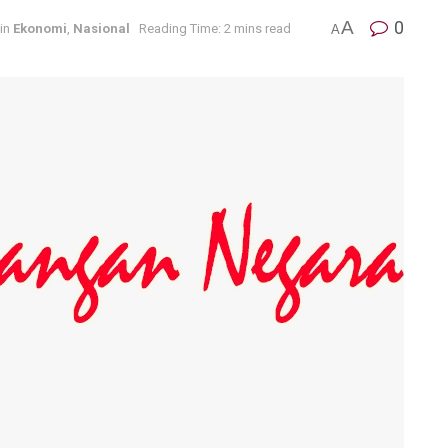
A
0
in
Ekonomi
,
Nasional
Reading Time: 2 mins read
A