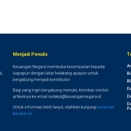
Menjadi Penulis
T
Ar
Keuangan Negara membuka kesempatan kepada
l,
siapapun dengan latar belakang apapun untuk
Bi
bergabung menjadi kontributor.
B
D
Bagi yang ingin bergabung menulis, kirimkan contoh
Da
artikelnya ke email redaksi@keuangannegara.id
D
Untuk informasi lebih lanjut, silahkan kunjungi
halaman
P
berikut ini
.