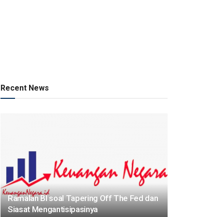
Recent News
Ramalan BI soal Tapering Off The Fed dan
Siasat Mengantisipasinya