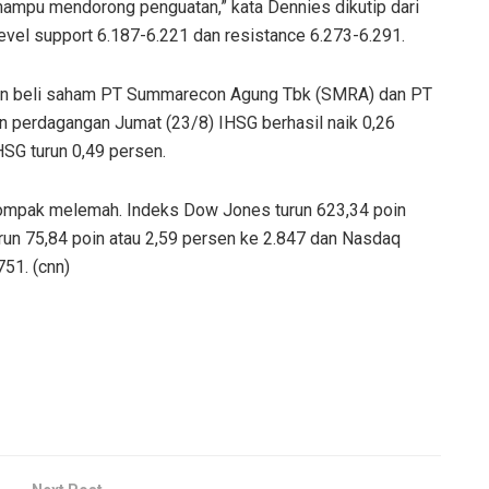
mampu mendorong penguatan,” kata Dennies dikutip dari
evel support 6.187-6.221 dan resistance 6.273-6.291.
kan beli saham PT Summarecon Agung Tbk (SMRA) dan PT
 perdagangan Jumat (23/8) IHSG berhasil naik 0,26
HSG turun 0,49 persen.
kompak melemah. Indeks Dow Jones turun 623,34 poin
run 75,84 poin atau 2,59 persen ke 2.847 dan Nasdaq
751. (cnn)