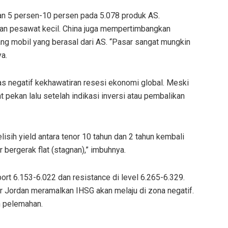
n 5 persen-10 persen pada 5.078 produk AS.
dan pesawat kecil. China juga mempertimbangkan
ng mobil yang berasal dari AS. “Pasar sangat mungkin
a.
as negatif kekhawatiran resesi ekonomi global. Meski
pekan lalu setelah indikasi inversi atau pembalikan
elisih yield antara tenor 10 tahun dan 2 tahun kembali
r bergerak flat (stagnan),” imbuhnya.
rt 6.153-6.022 dan resistance di level 6.265-6.329.
r Jordan meramalkan IHSG akan melaju di zona negatif.
n pelemahan.