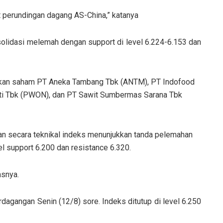
it perundingan dagang AS-China,” katanya
olidasi melemah dengan support di level 6.224-6.153 dan
ikan saham PT Aneka Tambang Tbk (ANTM), PT Indofood
i Tbk (PWON), dan PT Sawit Sumbermas Sarana Tbk
an secara teknikal indeks menunjukkan tanda pelemahan
el support 6.200 dan resistance 6.320.
asnya.
agangan Senin (12/8) sore. Indeks ditutup di level 6.250