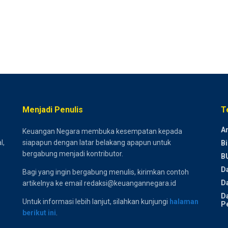
Menjadi Penulis
T
Ar
Keuangan Negara membuka kesempatan kepada
l,
siapapun dengan latar belakang apapun untuk
Bi
bergabung menjadi kontributor.
B
D
Bagi yang ingin bergabung menulis, kirimkan contoh
Da
artikelnya ke email redaksi@keuangannegara.id
D
Untuk informasi lebih lanjut, silahkan kunjungi
halaman
P
berikut ini
.