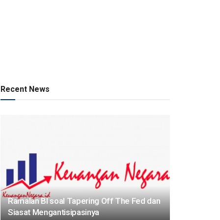
Recent News
Ramalan BI soal Tapering Off The Fed dan
Siasat Mengantisipasinya