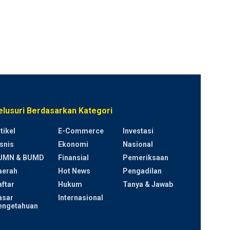
elusuri Berdasarkan Kategori
tikel
E-Commerce
Investasi
snis
Ekonomi
Nasional
UMN & BUMD
Finansial
Pemeriksaan
aerah
Hot News
Pengadilan
ftar
Hukum
Tanya & Jawab
asar
Internasional
engetahuan