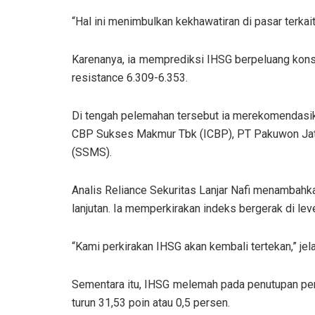
“Hal ini menimbulkan kekhawatiran di pasar terka
Karenanya, ia memprediksi IHSG berpeluang kons
resistance 6.309-6.353.
Di tengah pelemahan tersebut ia merekomendas
CBP Sukses Makmur Tbk (ICBP), PT Pakuwon Jat
(SSMS).
Analis Reliance Sekuritas Lanjar Nafi menambahk
lanjutan. Ia memperkirakan indeks bergerak di lev
“Kami perkirakan IHSG akan kembali tertekan,” jel
Sementara itu, IHSG melemah pada penutupan perd
turun 31,53 poin atau 0,5 persen.