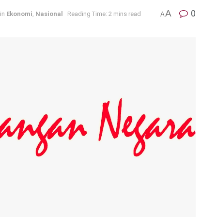
A
0
in
Ekonomi
,
Nasional
Reading Time: 2 mins read
A