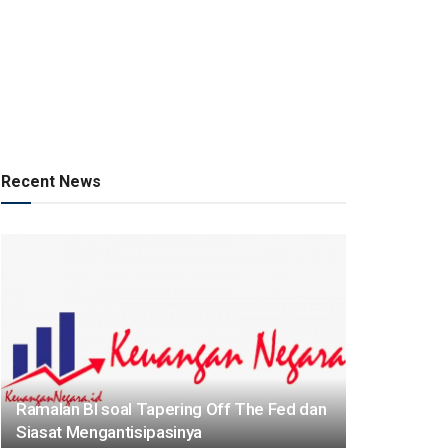
Recent News
Ramalan BI soal Tapering Off The Fed dan
Siasat Mengantisipasinya