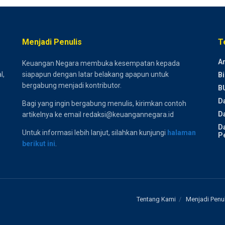
Menjadi Penulis
T
Ar
Keuangan Negara membuka kesempatan kepada
l,
siapapun dengan latar belakang apapun untuk
Bi
bergabung menjadi kontributor.
B
D
Bagi yang ingin bergabung menulis, kirimkan contoh
Da
artikelnya ke email redaksi@keuangannegara.id
D
Untuk informasi lebih lanjut, silahkan kunjungi
halaman
P
berikut ini
.
Tentang Kami
Menjadi Penul