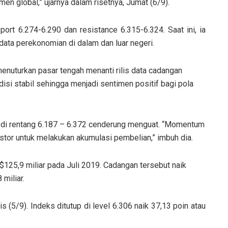
en global,” ujarnya dalam risetnya, Jumat (6/9).
port 6.274-6.290 dan resistance 6.315-6.324. Saat ini, ia
data perekonomian di dalam dan luar negeri.
menuturkan pasar tengah menanti rilis data cadangan
si stabil sehingga menjadi sentimen positif bagi pola
k di rentang 6.187 – 6.372 cenderung menguat. “Momentum
stor untuk melakukan akumulasi pembelian,” imbuh dia.
125,9 miliar pada Juli 2019. Cadangan tersebut naik
miliar.
5/9). Indeks ditutup di level 6.306 naik 37,13 poin atau