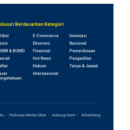
elusuri Berdasarkan Kategori
tikel
E-Commerce
Investasi
snis
Ekonomi
Nasional
UMN & BUMD
Finansial
Pemeriksaan
aerah
Hot News
Pengadilan
ftar
Hukum
Tanya & Jawab
asar
Internasional
engetahuan
is
Pedoman Media Siber
Hubungi Kami
Advertising