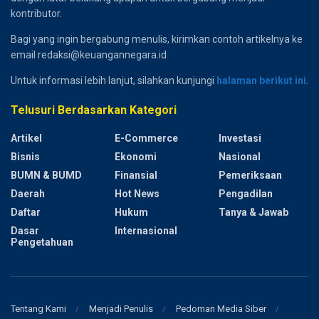
kontributor.
Bagi yang ingin bergabung menulis, kirimkan contoh artikelnya ke
email redaksi@keuangannegara.id
Untuk informasi lebih lanjut, silahkan kunjungi
halaman berikut ini
.
Telusuri Berdasarkan Kategori
Artikel
E-Commerce
Investasi
Bisnis
Ekonomi
Nasional
BUMN & BUMD
Finansial
Pemeriksaan
Daerah
Hot News
Pengadilan
Daftar
Hukum
Tanya & Jawab
Dasar
Internasional
Pengetahuan
Tentang Kami
Menjadi Penulis
Pedoman Media Siber