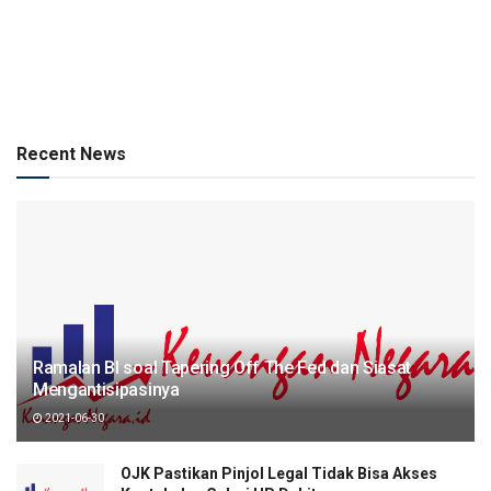
Recent News
Ramalan BI soal Tapering Off The Fed dan Siasat
Mengantisipasinya
2021-06-30
OJK Pastikan Pinjol Legal Tidak Bisa Akses