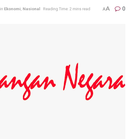
A
0
in
Ekonomi
,
Nasional
Reading Time: 2 mins read
A