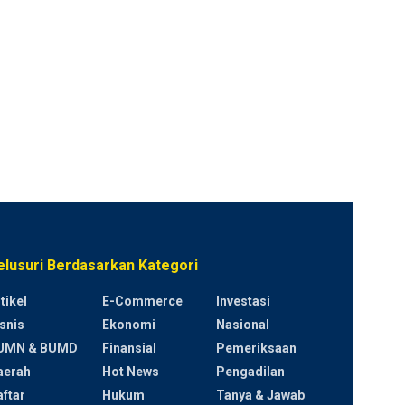
elusuri Berdasarkan Kategori
tikel
E-Commerce
Investasi
snis
Ekonomi
Nasional
UMN & BUMD
Finansial
Pemeriksaan
aerah
Hot News
Pengadilan
ftar
Hukum
Tanya & Jawab