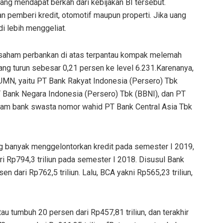
ang mendapat berkah dari kebijakan BI tersebut.
 pemberi kredit, otomotif maupun properti. Jika uang
i lebih menggeliat.
 saham perbankan di atas terpantau kompak melemah
g turun sebesar 0,21 persen ke level 6.231.Karenanya,
N, yaitu PT Bank Rakyat Indonesia (Persero) Tbk
T Bank Negara Indonesia (Persero) Tbk (BBNI), dan PT
ham bank swasta nomor wahid PT Bank Central Asia Tbk
ing banyak menggelontorkan kredit pada semester I 2019,
ri Rp794,3 triliun pada semester I 2018. Disusul Bank
en dari Rp762,5 triliun. Lalu, BCA yakni Rp565,23 triliun,
tau tumbuh 20 persen dari Rp457,81 triliun, dan terakhir