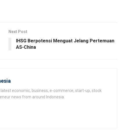
Next Post
IHSG Berpotensi Menguat Jelang Pertemuan
AS-China
esia
latest economic, business, e-commerce, start-up, stock
epeneur news from around Indonesia.