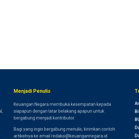
Menjadi Penulis
T
Ar
Keuangan Negara membuka kesempatan kepada
l,
siapapun dengan latar belakang apapun untuk
Bi
bergabung menjadi kontributor.
B
D
Bagi yang ingin bergabung menulis, kirimkan contoh
Da
artikelnya ke email redaksi@keuangannegara.id