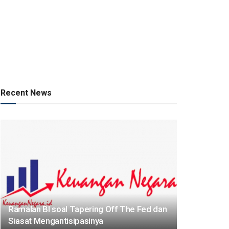
Recent News
Ramalan BI soal Tapering Off The Fed dan
Siasat Mengantisipasinya