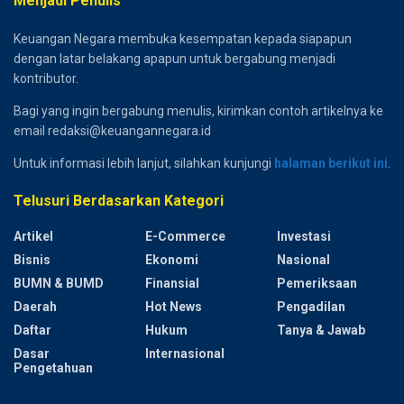
Menjadi Penulis
Keuangan Negara membuka kesempatan kepada siapapun
dengan latar belakang apapun untuk bergabung menjadi
kontributor.
Bagi yang ingin bergabung menulis, kirimkan contoh artikelnya ke
email redaksi@keuangannegara.id
Untuk informasi lebih lanjut, silahkan kunjungi
halaman berikut ini
.
Telusuri Berdasarkan Kategori
Artikel
E-Commerce
Investasi
Bisnis
Ekonomi
Nasional
BUMN & BUMD
Finansial
Pemeriksaan
Daerah
Hot News
Pengadilan
Daftar
Hukum
Tanya & Jawab
Dasar
Internasional
Pengetahuan