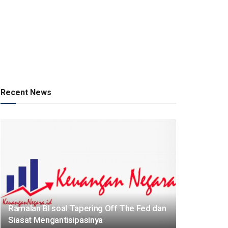
Recent News
Ramalan BI soal Tapering Off The Fed dan
Siasat Mengantisipasinya