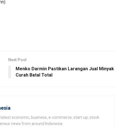
nn)
Next Post
Menko Darmin Pastikan Larangan Jual Minyak
Curah Batal Total
esia
latest economic, business, e-commerce, start-up, stock
epeneur news from around Indonesia.