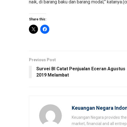
naik, di barang baku dan barang modal,” katanya.(c
Share this:
Previous Post
Survei BI Catat Penjualan Eceran Agustus
2019 Melambat
Keuangan Negara Indon
Keuangan Negara provides the 
market, financial and all entr