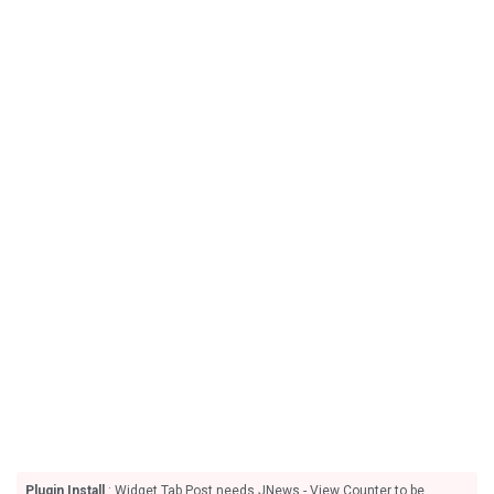
Plugin Install
: Widget Tab Post needs JNews - View Counter to be