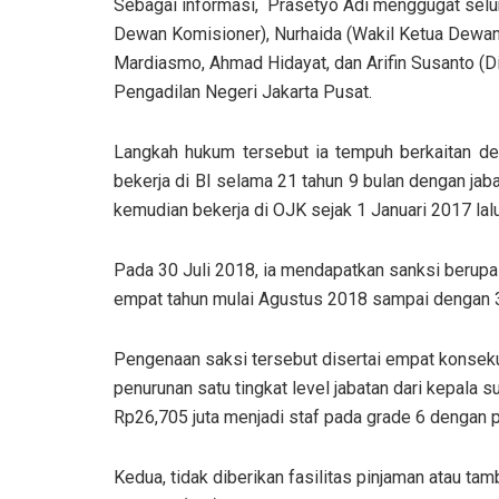
Sebagai informasi, Prasetyo Adi menggugat sel
Dewan Komisioner), Nurhaida (Wakil Ketua Dewan K
Mardiasmo, Ahmad Hidayat, dan Arifin Susanto (D
Pengadilan Negeri Jakarta Pusat.
Langkah hukum tersebut ia tempuh berkaitan de
bekerja di BI selama 21 tahun 9 bulan dengan ja
kemudian bekerja di OJK sejak 1 Januari 2017 lalu
Pada 30 Juli 2018, ia mendapatkan sanksi berupa 
empat tahun mulai Agustus 2018 sampai dengan 3
Pengenaan saksi tersebut disertai empat konse
penurunan satu tingkat level jabatan dari kepala
Rp26,705 juta menjadi staf pada grade 6 dengan p
Kedua, tidak diberikan fasilitas pinjaman atau tam