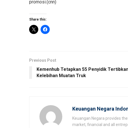
promosi.(cnn)
Share this:
Previous Post
Kemenhub Tetapkan 55 Penyidik Tertibka
Kelebihan Muatan Truk
Keuangan Negara Indon
Keuangan Negara provides the 
market, financial and all entr