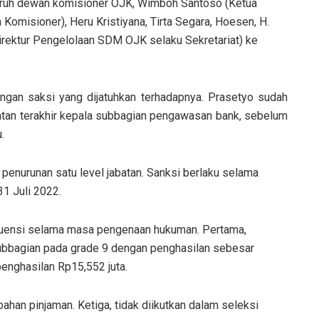
uruh dewan komisioner OJK, Wimboh Santoso (Ketua
omisioner), Heru Kristiyana, Tirta Segara, Hoesen, H.
irektur Pengelolaan SDM OJK selaku Sekretariat) ke
ngan saksi yang dijatuhkan terhadapnya. Prasetyo sudah
batan terakhir kepala subbagian pengawasan bank, sebelum
.
penurunan satu level jabatan. Sanksi berlaku selama
1 Juli 2022.
kuensi selama masa pengenaan hukuman. Pertama,
 subbagian pada grade 9 dengan penghasilan sebesar
enghasilan Rp15,552 juta.
bahan pinjaman. Ketiga, tidak diikutkan dalam seleksi