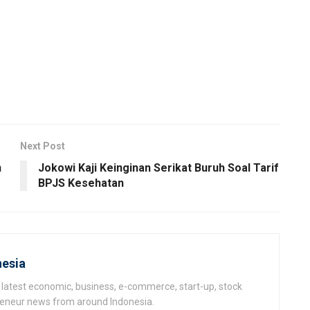
Next Post
n
Jokowi Kaji Keinginan Serikat Buruh Soal Tarif
BPJS Kesehatan
esia
latest economic, business, e-commerce, start-up, stock
epeneur news from around Indonesia.