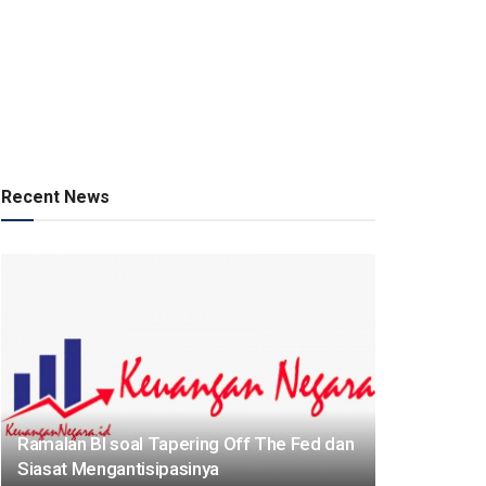
Recent News
Ramalan BI soal Tapering Off The Fed dan
Siasat Mengantisipasinya